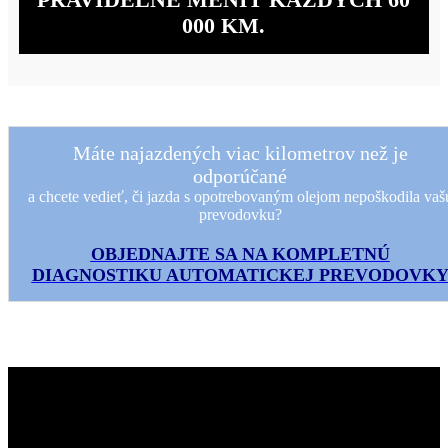
000 KM.
Máte najazdených viac kilometrov než je
odporúčané
a chcete vedieť, či jazda s opotrebovaným olejom nepoškodila vaš
prevodovku?
OBJEDNAJTE SA NA KOMPLETNÚ
DIAGNOSTIKU AUTOMATICKEJ PREVODOVK