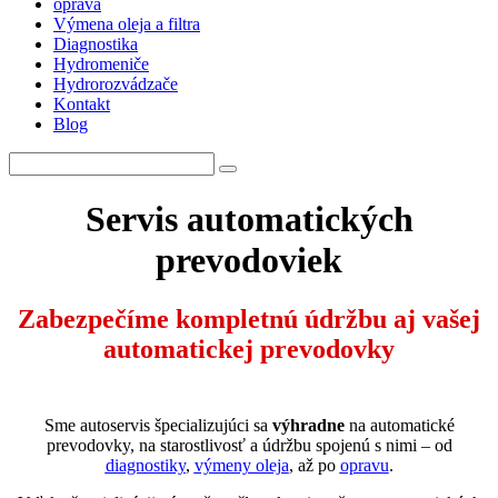
oprava
Výmena oleja a filtra
Diagnostika
Hydromeniče
Hydrorozvádzače
Kontakt
Blog
Servis automatických
prevodoviek
Zabezpečíme kompletnú údržbu aj vašej
automatickej prevodovky
Sme autoservis špecializujúci sa
výhradne
na automatické
prevodovky, na starostlivosť a údržbu spojenú s nimi – od
diagnostiky
,
výmeny oleja
, až po
opravu
.