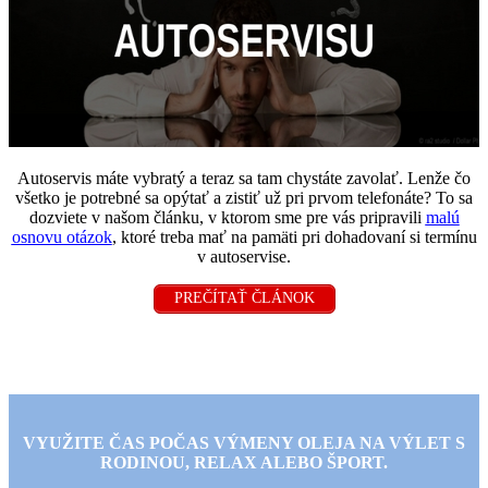
Autoservis máte vybratý a teraz sa tam chystáte zavolať. Lenže čo
všetko je potrebné sa opýtať a zistiť už pri prvom telefonáte? To sa
dozviete v našom článku, v ktorom sme pre vás pripravili
malú
osnovu otázok
, ktoré treba mať na pamäti pri dohadovaní si termínu
v autoservise.
PREČÍTAŤ ČLÁNOK
VYUŽITE ČAS POČAS VÝMENY OLEJA NA VÝLET S
RODINOU, RELAX ALEBO ŠPORT.