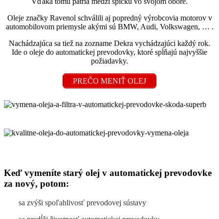
Vďaka tomu patria medzi špičku vo svojom obore.
Oleje značky Ravenol schválili aj popredný výrobcovia motorov v
automobilovom priemysle akými sú BMW, Audi, Volkswagen, … .
Nachádzajúca sa tiež na zozname Dekra vychádzajúci každý rok.
Ide o oleje do automatickej prevodovky, ktoré spĺňajú najvyššie
požiadavky.
PREČO MENIŤ OLEJ
Keď vymeníte starý olej v automatickej prevodovke
za nový, potom:
sa zvýši spoľahlivosť prevodovej sústavy