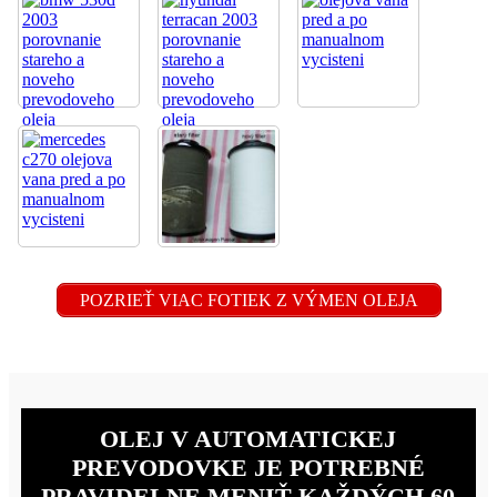
POZRIEŤ VIAC FOTIEK Z VÝMEN OLEJA
OLEJ V AUTOMATICKEJ
PREVODOVKE JE POTREBNÉ
PRAVIDELNE MENIŤ KAŽDÝCH 60