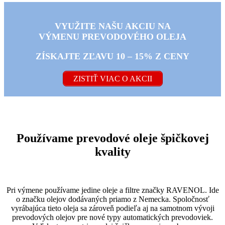
VYUŽITE NAŠU AKCIU NA
VÝMENU PREVODOVÉHO OLEJA
ZÍSKAJTE ZĽAVU 10 – 15% Z CENY
ZISTIŤ VIAC O AKCII
Používame prevodové oleje špičkovej
kvality
Pri výmene používame jedine oleje a filtre značky RAVENOL. Ide
o značku olejov dodávaných priamo z Nemecka. Spoločnosť
vyrábajúca tieto oleja sa zároveň podieľa aj na samotnom vývoji
prevodových olejov pre nové typy automatických prevodoviek.