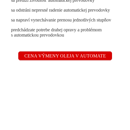
sa predĺži životnosť automatickej prevodovky
sa odstráni nepresné radenie automatickej prevodovky
sa napraví vynechávanie prenosu jednotlivých stupňov
predchádzate potrebe drahej opravy a problémom
s automatickou prevodovkou
CENA VÝMENY OLEJA V AUTOMATE
Najdôležitejšou a najťažšou časťou opravy
automatickej prevodovky je správne diagnostikovať
závadu. Iba presnou lokalizáciou problému je
možné spoľahlivo odstrániť poruchu. Automatická
prevodovka je zložitý systém pozostávajúci z
množstva súčiastok. Preto jej oprava je rozsiahlym a
nákladným servisným úkonom.