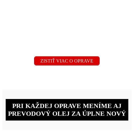
Akýkoľvek neodborný zásah do prevodovky ju
môže ešte viac poškodiť, až úplne znefunkčniť. Ani
náhradné diely nie sú lacnou záležitosťou.
MY VIEME, ŽE ZÁKLADOM KVALITNEJ
OPRAVY JE SPRÁVNA DIAGNOSTIKA
PORUCHY. A V TOM NÁM POMÁHAJÚ
NAŠE BOHATÉ SKÚSENOSTI A VÝHRADNÁ
ŠPECIALIZÁCIA.
ZISTIŤ VIAC O OPRAVE
PRI KAŽDEJ OPRAVE MENÍME AJ
PREVODOVÝ OLEJ ZA ÚPLNE NOVÝ